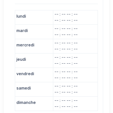
-- : -- -- : --
lundi
-- : -- -- : --
-- : -- -- : --
mardi
-- : -- -- : --
-- : -- -- : --
mercredi
-- : -- -- : --
-- : -- -- : --
jeudi
-- : -- -- : --
-- : -- -- : --
vendredi
-- : -- -- : --
-- : -- -- : --
samedi
-- : -- -- : --
-- : -- -- : --
dimanche
-- : -- -- : --