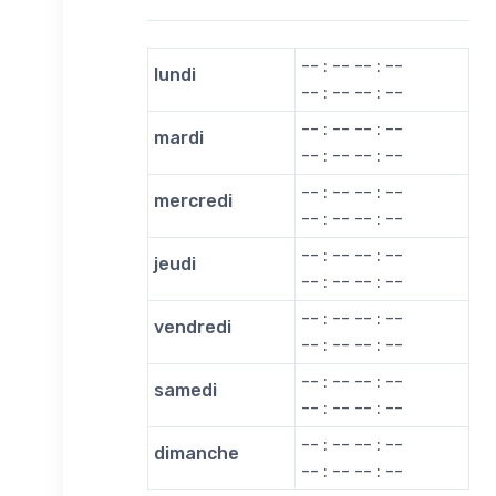
-- : -- -- : --
lundi
-- : -- -- : --
-- : -- -- : --
mardi
-- : -- -- : --
-- : -- -- : --
mercredi
-- : -- -- : --
-- : -- -- : --
jeudi
-- : -- -- : --
-- : -- -- : --
vendredi
-- : -- -- : --
-- : -- -- : --
samedi
-- : -- -- : --
-- : -- -- : --
dimanche
-- : -- -- : --