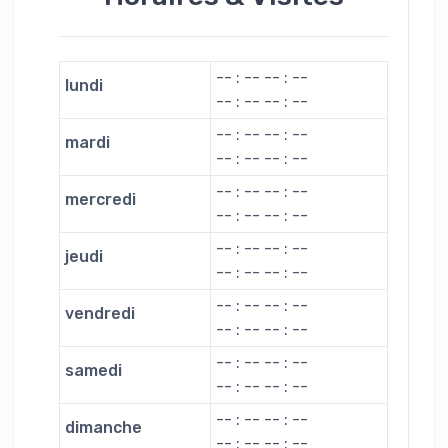
-- : -- -- : --
lundi
-- : -- -- : --
-- : -- -- : --
mardi
-- : -- -- : --
-- : -- -- : --
mercredi
-- : -- -- : --
-- : -- -- : --
jeudi
-- : -- -- : --
-- : -- -- : --
vendredi
-- : -- -- : --
-- : -- -- : --
samedi
-- : -- -- : --
-- : -- -- : --
dimanche
-- : -- -- : --