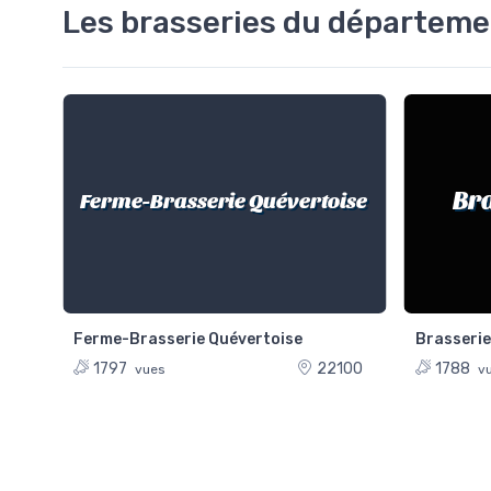
Les brasseries du départem
Bra
NON
Ferme-Brasserie Quévertoise
Ferme-Brasserie Quévertoise
Brasserie 
980
1797
22100
1788
vues
vu