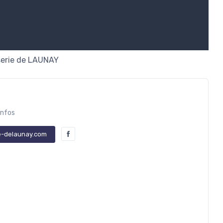
serie de LAUNAY
infos
e-delaunay.com