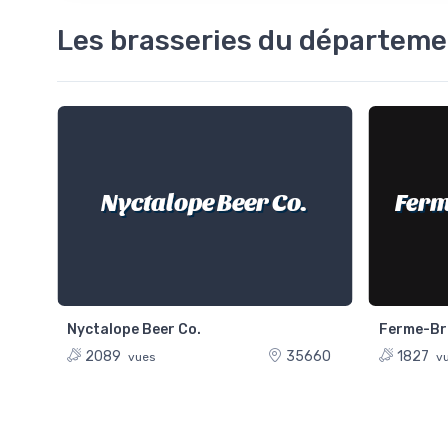
Les brasseries du départemen
Nyctalope Beer Co.
EE
Ferm
Nyctalope Beer Co.
Ferme-Br
300
2089
35660
1827
vues
vu