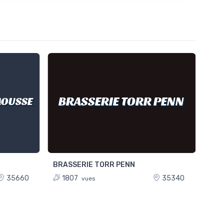
BRASSERIE TORR PENN
L
MOUSSE
BRASSERIE TORR PENN
LE 
35660
1807
35340
1
vues