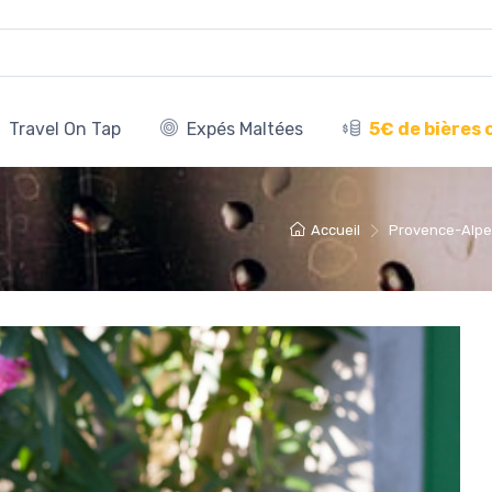
Travel On Tap
Expés Maltées
5€ de bières 
Accueil
Provence-Alpe