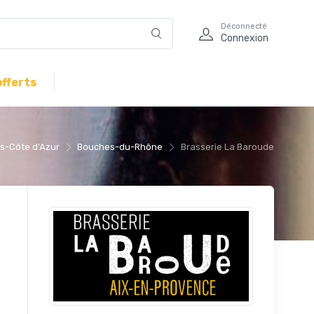
Déconnecté
Connexion
offerts
s-Côte d'Azur
Bouches-du-Rhône
Brasserie La Baroude