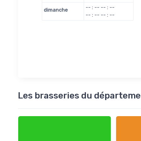
-- : -- -- : --
dimanche
-- : -- -- : --
Les brasseries du départe