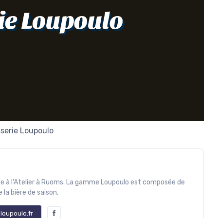
ie Loupoulo
serie Loupoulo
ace à l'Atelier à Ruoms. La gamme Loupoulo est composée de
 la bière de saison.
loupoulo.fr