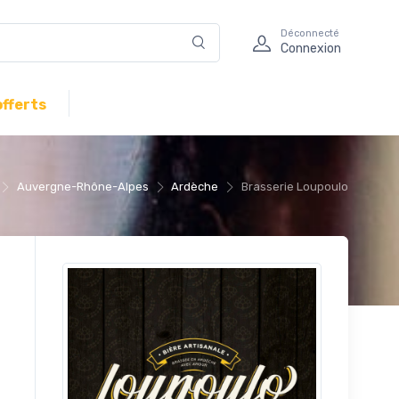
Déconnecté
Connexion
offerts
Auvergne-Rhône-Alpes
Ardèche
Brasserie Loupoulo