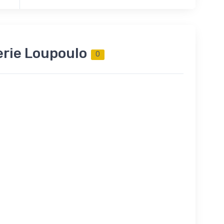
erie Loupoulo
0