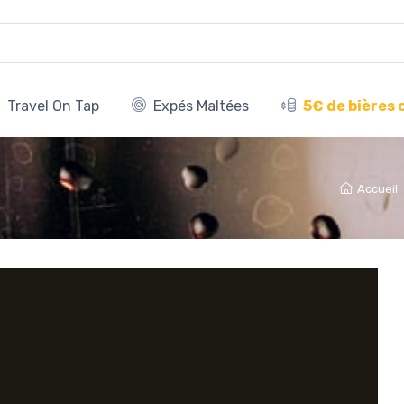
Travel On Tap
Expés Maltées
5€ de bières 
Accueil