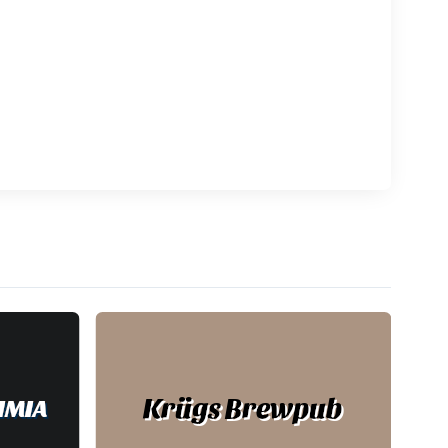
Krügs Brewpub
IMIA