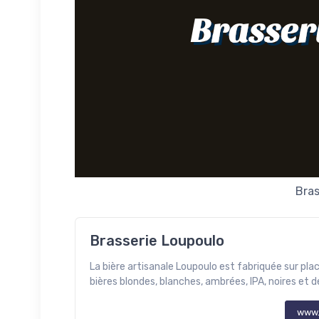
Brasser
Bras
Brasserie Loupoulo
La bière artisanale Loupoulo est fabriquée sur pl
bières blondes, blanches, ambrées, IPA, noires et de
www.