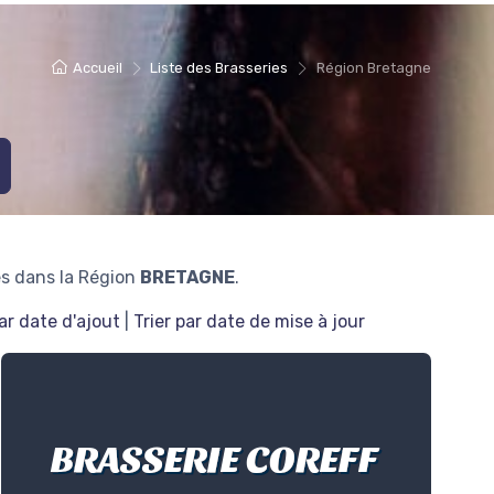
Accueil
Liste des Brasseries
Région Bretagne
es dans la Région
BRETAGNE
.
par date d'ajout
|
Trier par date de mise à jour
BRASSERIE COREFF