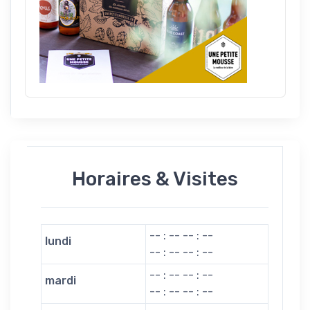
Horaires & Visites
-- : -- -- : --
lundi
-- : -- -- : --
-- : -- -- : --
mardi
-- : -- -- : --