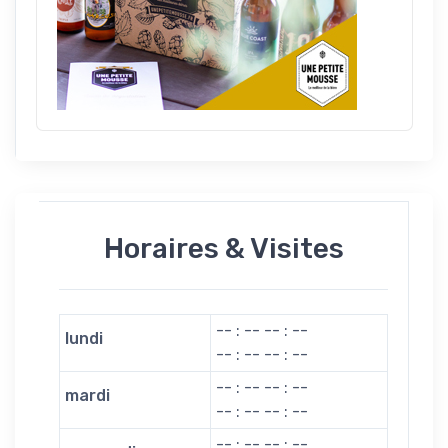
Horaires & Visites
-- : -- -- : --
lundi
-- : -- -- : --
-- : -- -- : --
mardi
-- : -- -- : --
-- : -- -- : --