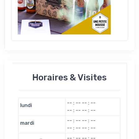
Horaires & Visites
-- : -- -- : --
lundi
-- : -- -- : --
-- : -- -- : --
mardi
-- : -- -- : --
-- : -- -- : --