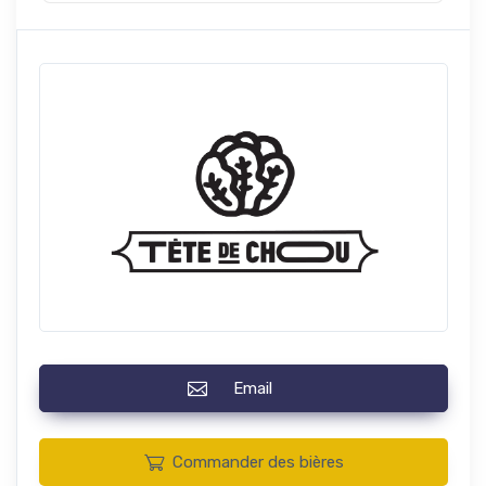
Email
Commander des bières