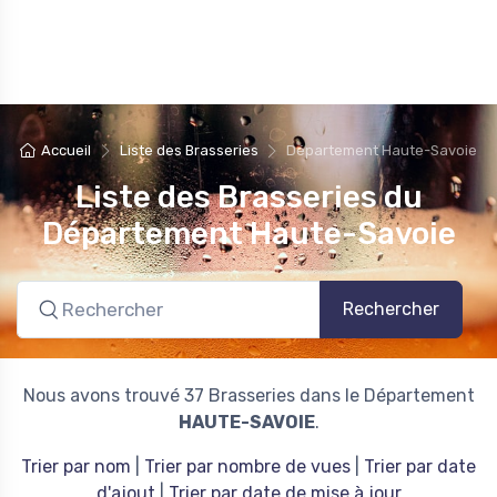
Accueil
Liste des Brasseries
Département Haute-Savoie
Liste des Brasseries du
Département Haute-Savoie
Rechercher
Nous avons trouvé 37 Brasseries dans le Département
HAUTE-SAVOIE
.
Trier par nom
|
Trier par nombre de vues
|
Trier par date
d'ajout
|
Trier par date de mise à jour