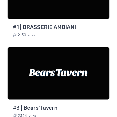
#1 | BRASSERIE AMBIANI
2130
vues
Bears'Tavern
#3 | Bears'Tavern
2344
vues